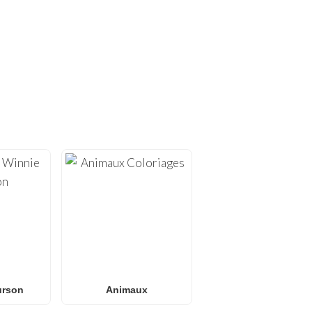
S UNIQUES !
mprimer
. Sur
FunBooks.nl
,
ion à domicile, allant de
ess
.
riages Pokémon
или des
ssins tendance pour tous
usante sans écran.
urson
Animaux