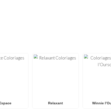
VOUS N'EN AVEZ PAS ASSEZ ?
ES CENTAINES D'AUTRES COLORIAGE
vité avec notre vaste collection de
coloriages gratuits à i
illes de coloriage
de haute qualité, optimisées pour l’impress
necraft
et
Roblox
à l’
Anime
, aux
Mandalas
et à l’
art Anti-Str
des
coloriages Spider-Man
, des
coloriages Naruto
, des
colo
se!
, notre galerie s’enrichit chaque semaine de nouveaux de
ur les
familles et les classes
à la recherche d’une activité am
Espace
Relaxant
Winnie l’O