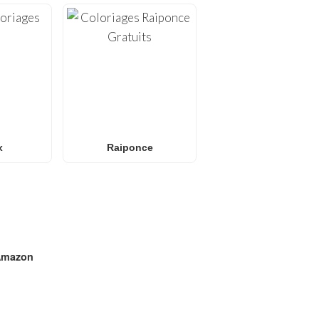
x
Raiponce
mazon