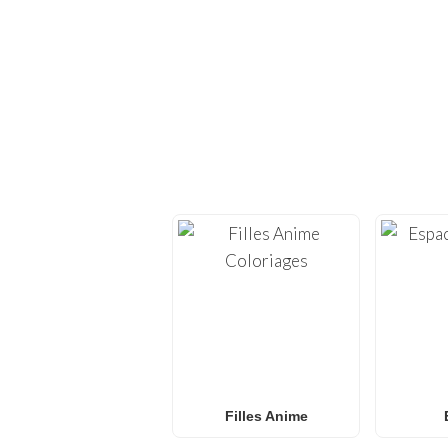
EXPLOREZ D
Replongez dans la créati
nous proposons des
feu
Mi
Que vous recherchiez 
coloriages L.O.L. Surpri
les âges. Idéal po
Filles Anime