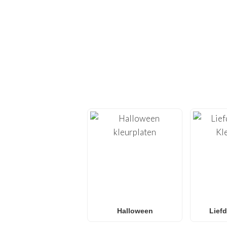
ONTDEK
Duik opnieuw in de crea
bieden we
kleurplate
Of je nu op zoek bent
Surprise! kleurplaten
,
voor
gezinn
Halloween
Liefd