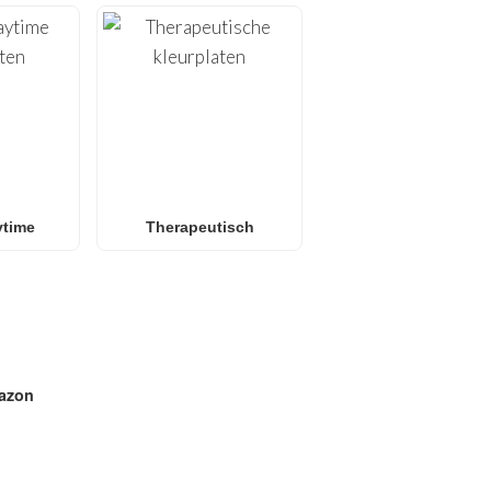
ytime
Therapeutisch
azon
E IN