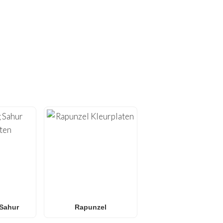
PLATEN!
rplaten
. Bij
FunBooks.nl
 alles van
Minecraft
en
 kleurplaten
of
L.O.L.
 alle leeftijden. Perfect
onder scherm.
Sahur
Rapunzel