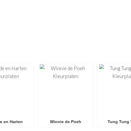
NIET GENOEG GEVONDEN?
 HONDERDEN ANDERE UNIEKE KLEUR
tiviteit met onze uitgebreide collectie
gratis printbare kleu
n
van hoge kwaliteit, geoptimaliseerd om thuis te printen, met
Roblox
tot
Anime
,
Mandala’s
en
Anti-Stress kunst
.
 naar
Spider-Man kleurplaten
,
Naruto kleurplaten
,
Pokémon
 onze galerij groeit wekelijks met nieuwe, trendy ontwerpen voor
en en klaslokalen
die op zoek zijn naar een leuke activiteit z
e en Harten
Winnie de Poeh
Tung Tung 