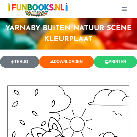
YARNABY BUITEN NATUUR SCÈNE
KLEURPLAAT
TERUG
DOWNLOADEN
PRINTEN