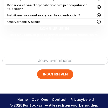
Kan ik de afbeelding opslaan op mijn computer of
telefoon?
Heb ik een account nodig om te downloaden?
Ons Verhaal & Missie
SCHRIJF JE IN
Bei
FunBooks.nl
gibt es immer spannende Neuheiten zu
entdecken!
Erfahre als Erster von unseren kommenden Highlights – von
Druckvorlagen bis zu
brandneuen Geschichten
.
Melde dich unten an
für exklusive Einblicke, Gratis-Inhalte und
Vorab-Zugang zu unserer kreativen Welt!
INSCHRIJVEN
Home
Over Ons
Contact
Privacybeleid
© 2026 FunBooks.nl — Alle rechten voorbehouden.