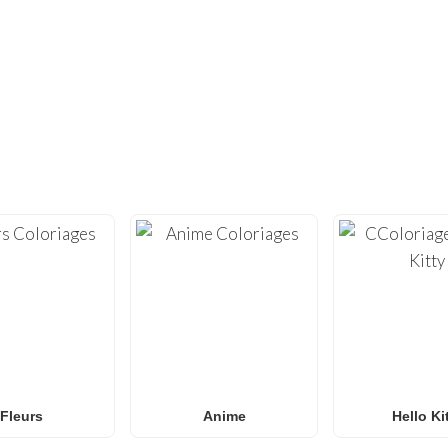
VOUS N'EN AVEZ PAS ASSEZ ?
ES CENTAINES D'AUTRES COLORIAGE
vité avec notre vaste collection de
coloriages gratuits à i
illes de coloriage
de haute qualité, optimisées pour l’impress
necraft
et
Roblox
à l’
Anime
, aux
Mandalas
et à l’
art Anti-Str
des
coloriages Spider-Man
, des
coloriages Naruto
, des
colo
se!
, notre galerie s’enrichit chaque semaine de nouveaux de
ur les
familles et les classes
à la recherche d’une activité am
Fleurs
Anime
Hello Ki