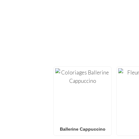
EXPLOREZ D
Replongez dans la créati
nous proposons des
feu
Mi
Que vous recherchiez 
coloriages L.O.L. Surpri
les âges. Idéal po
Ballerine Cappuccino