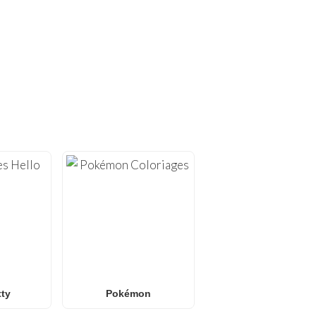
S UNIQUES !
mprimer
. Sur
FunBooks.nl
,
ion à domicile, allant de
ess
.
riages Pokémon
или des
ssins tendance pour tous
usante sans écran.
tty
Pokémon