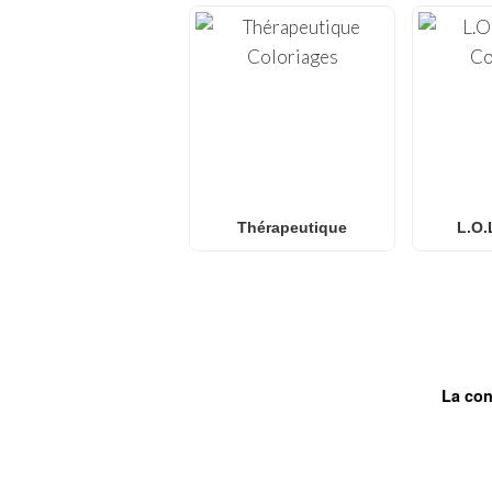
Thérapeutique
L.O.
La con