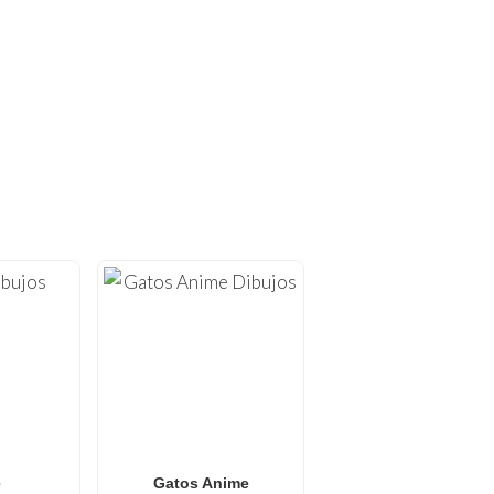
OREAR ÚNICOS!
 colorear gratuitos para
izadas para imprimir en
y
arte Anti-Estrés
.
de Naruto
,
dibujos para
 crece semanalmente con
e buscan una actividad
e
Gatos Anime