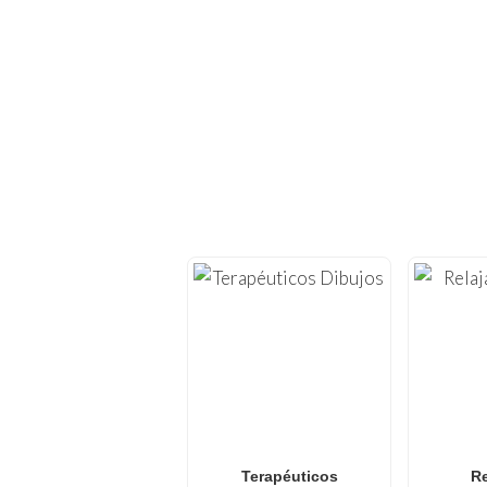
¡EXPLORA CIE
Vuelve a sumergirte en l
imprimir
. En
FunBooks
casa, con temas
Ya sea que busques
di
colorear de Pokémon
diseños frescos y actu
Terapéuticos
Re