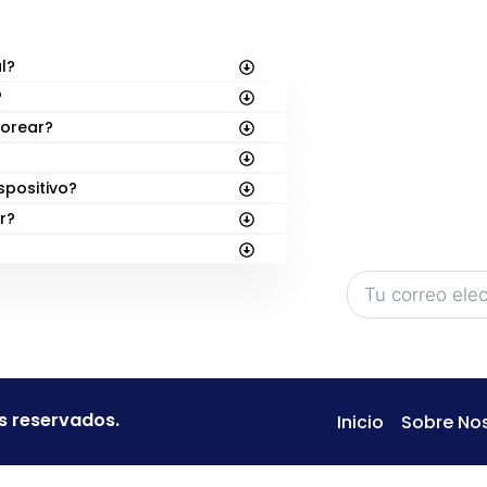
S
SUSCRÍBE
¡En
FunBooks.nl
l?
títulos en el hor
?
Sé el primero en
lorear?
lanzamientos: d
nuevas aventur
spositivo?
¡Regístrate aba
r?
acceso exclusiv
s reservados.
Inicio
Sobre No