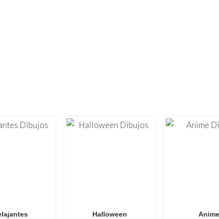
¿NO HAS TENIDO SUFICIENTE?
NTOS DE OTROS DIBUJOS PARA COL
a creatividad con nuestra extensa colección de
dibujos para
.nl
, ofrecemos
láminas para colorear
de alta calidad optim
 que van desde
Minecraft
и
Roblox
hasta
Anime
,
Mandalas
bujos para colorear de Spider-Man
,
dibujos para colorear 
o
dibujos para colorear de L.O.L. Surprise!
, nuestra galería
ales para todas las edades. Perfecto para
familias y aulas
qu
divertida y sin pantallas.
lajantes
Halloween
Anim