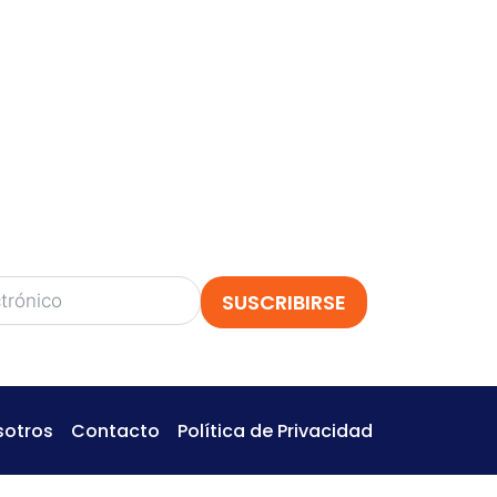
TE
siempre hay nuevos y emocionantes
izonte!
 descubrir nuestros próximos
esde actividades para imprimir hasta
as
.
jo
y obtén adelantos, contenido gratuito y
o a nuestro mundo creativo!
SUSCRIBIRSE
sotros
Contacto
Política de Privacidad