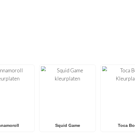
NIET GENOEG GEVONDEN?
 HONDERDEN ANDERE UNIEKE KLEUR
tiviteit met onze uitgebreide collectie
gratis printbare kleu
n
van hoge kwaliteit, geoptimaliseerd om thuis te printen, met
Roblox
tot
Anime
,
Mandala’s
en
Anti-Stress kunst
.
 naar
Spider-Man kleurplaten
,
Naruto kleurplaten
,
Pokémon
 onze galerij groeit wekelijks met nieuwe, trendy ontwerpen voor
en en klaslokalen
die op zoek zijn naar een leuke activiteit z
nnamoroll
Squid Game
Toca Bo