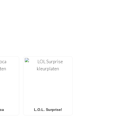
PLATEN!
rplaten
. Bij
FunBooks.nl
 alles van
Minecraft
en
 kleurplaten
of
L.O.L.
 alle leeftijden. Perfect
onder scherm.
ca
L.O.L. Surprise!