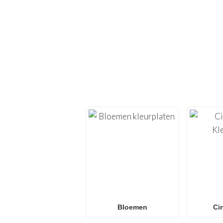
ONTDEK
Duik opnieuw in de crea
bieden we
kleurplate
Of je nu op zoek bent
Surprise! kleurplaten
,
voor
gezinn
Bloemen
Ci