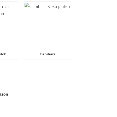
itch
Capibara
azon
E IN