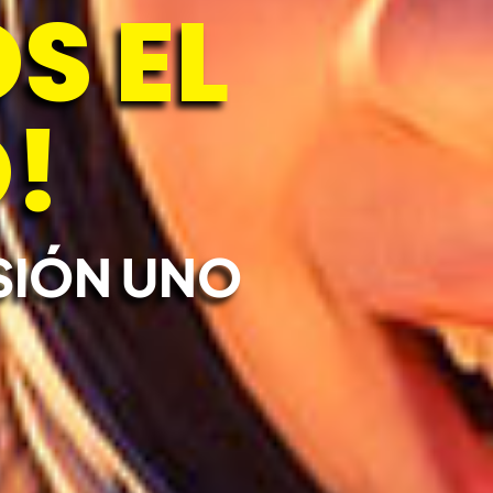
S EL
!
SIÓN UNO