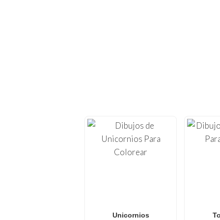
¡EXPLORA CIE
Vuelve a sumergirte en l
imprimir
. En
FunBooks
casa, con temas
Ya sea que busques
di
colorear de Pokémon
diseños frescos y actu
Unicornios
T