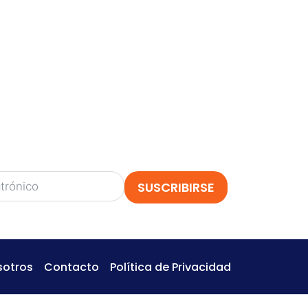
TE
siempre hay nuevos y emocionantes
izonte!
 descubrir nuestros próximos
esde actividades para imprimir hasta
as
.
jo
y obtén adelantos, contenido gratuito y
o a nuestro mundo creativo!
SUSCRIBIRSE
sotros
Contacto
Política de Privacidad