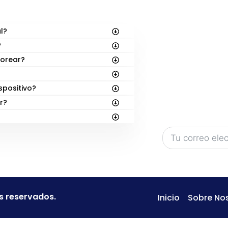
S
SUSCRÍBE
¡En
FunBooks.nl
l?
títulos en el hor
?
Sé el primero en
lorear?
lanzamientos: d
nuevas aventur
spositivo?
¡Regístrate aba
r?
acceso exclusiv
s reservados.
Inicio
Sobre No