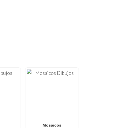
OREAR ÚNICOS!
 colorear gratuitos para
izadas para imprimir en
y
arte Anti-Estrés
.
de Naruto
,
dibujos para
 crece semanalmente con
e buscan una actividad
s
Mosaicos