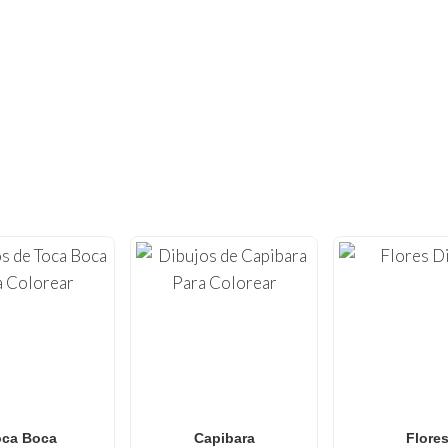
¿NO HAS TENIDO SUFICIENTE?
NTOS DE OTROS DIBUJOS PARA COL
a creatividad con nuestra extensa colección de
dibujos para
.nl
, ofrecemos
láminas para colorear
de alta calidad optim
 que van desde
Minecraft
и
Roblox
hasta
Anime
,
Mandalas
bujos para colorear de Spider-Man
,
dibujos para colorear 
o
dibujos para colorear de L.O.L. Surprise!
, nuestra galería
ales para todas las edades. Perfecto para
familias y aulas
qu
divertida y sin pantallas.
oca Boca
Capibara
Flore