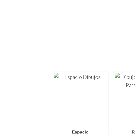
¡EXPLORA CIE
Vuelve a sumergirte en l
imprimir
. En
FunBooks
casa, con temas
Ya sea que busques
di
colorear de Pokémon
diseños frescos y actu
Espacio
R