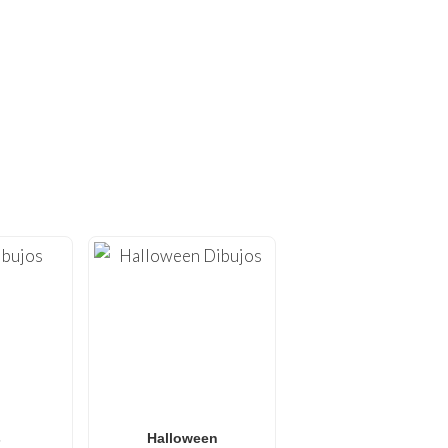
OREAR ÚNICOS!
 colorear gratuitos para
izadas para imprimir en
y
arte Anti-Estrés
.
de Naruto
,
dibujos para
 crece semanalmente con
e buscan una actividad
s
Halloween