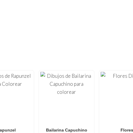
¿NO HAS TENIDO SUFICIENTE?
NTOS DE OTROS DIBUJOS PARA COL
a creatividad con nuestra extensa colección de
dibujos para
.nl
, ofrecemos
láminas para colorear
de alta calidad optim
 que van desde
Minecraft
и
Roblox
hasta
Anime
,
Mandalas
bujos para colorear de Spider-Man
,
dibujos para colorear 
o
dibujos para colorear de L.O.L. Surprise!
, nuestra galería
ales para todas las edades. Perfecto para
familias y aulas
qu
divertida y sin pantallas.
apunzel
Bailarina Capuchino
Flore