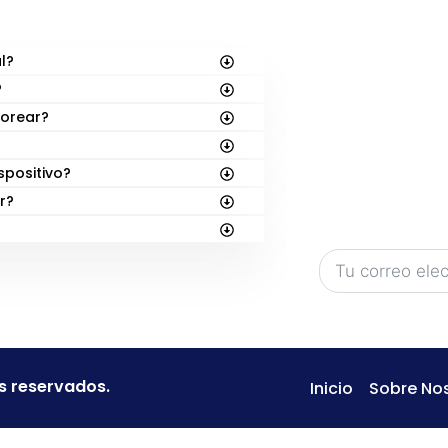
S
SUSCRÍBE
¡En
FunBooks.nl
l?
títulos en el hor
?
Sé el primero en
lorear?
lanzamientos: d
nuevas aventur
spositivo?
¡Regístrate aba
r?
acceso exclusiv
s reservados.
Inicio
Sobre No