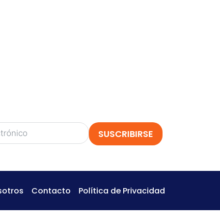
TE
siempre hay nuevos y emocionantes
izonte!
 descubrir nuestros próximos
esde actividades para imprimir hasta
as
.
jo
y obtén adelantos, contenido gratuito y
o a nuestro mundo creativo!
SUSCRIBIRSE
sotros
Contacto
Política de Privacidad