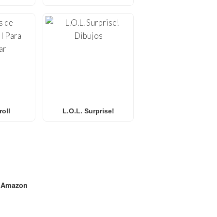
oll
L.O.L. Surprise!
n
Amazon