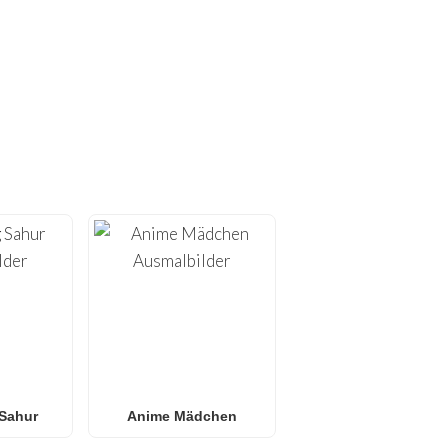
SMALBILDER!
oser Ausmalbilder zum
en zu Hause optimiert sind
ss-Bildern
.
er
oder
L.O.L. Surprise!
s für jedes Alter. Ideal
dschirm suchen.
Sahur
Anime Mädchen