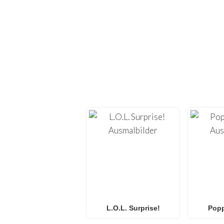
ENTDECKE H
Tauche ein in die Welt
Ausdrucken
. Auf
FunBoo
– von
Min
Egal, ob du
Spider-Ma
Ausmalbilder
suchst – 
für
Familien 
L.O.L. Surprise!
Popp