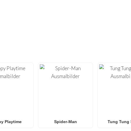
NICHT GENUG GEFUNDEN?
UNDERTE WEITERE EINZIGARTIGE AU
 der Kreativität mit unserer umfangreichen Sammlung
kostenl
ks.nl
bieten wir hochwertige
Malvorlagen
, die für das Druck
ecraft
und
Roblox
bis hin zu
Anime
,
Mandalas
und
Anti-Stre
n Ausmalbilder
,
Naruto Ausmalbilder
,
Pokémon Ausmalbild
unsere Galerie wächst wöchentlich mit neuen, trendigen Design
und Klassenzimmer
, die eine unterhaltsame Aktivität ohne Bil
y Playtime
Spider-Man
Tung Tung 