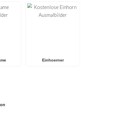
ame
Einhoerner
on
N