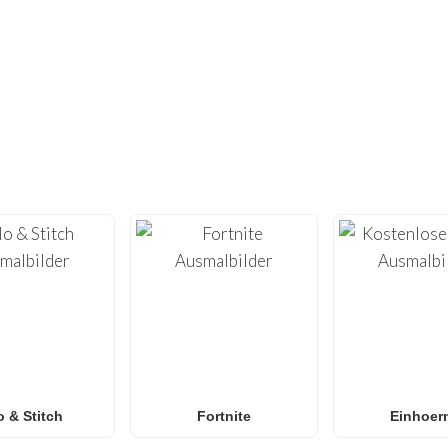
NICHT GENUG GEFUNDEN?
UNDERTE WEITERE EINZIGARTIGE AU
 der Kreativität mit unserer umfangreichen Sammlung
kostenl
ks.nl
bieten wir hochwertige
Malvorlagen
, die für das Druck
ecraft
und
Roblox
bis hin zu
Anime
,
Mandalas
und
Anti-Stre
n Ausmalbilder
,
Naruto Ausmalbilder
,
Pokémon Ausmalbild
unsere Galerie wächst wöchentlich mit neuen, trendigen Design
und Klassenzimmer
, die eine unterhaltsame Aktivität ohne Bil
o & Stitch
Fortnite
Einhoer