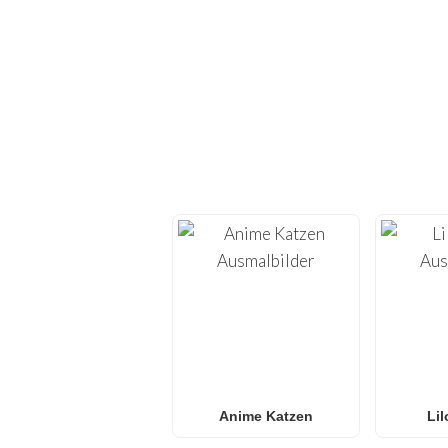
ENTDECKE H
Tauche ein in die Welt
Ausdrucken
. Auf
FunBoo
– von
Min
Egal, ob du
Spider-Ma
Ausmalbilder
suchst – 
für
Familien 
Anime Katzen
Lil