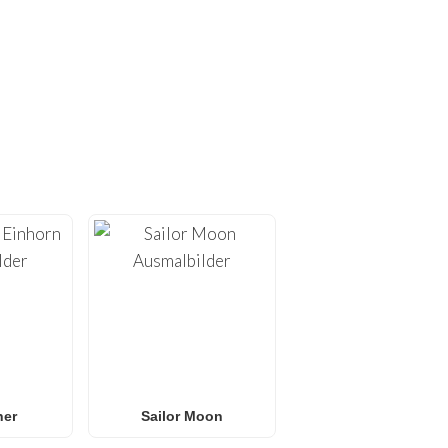
SMALBILDER!
oser Ausmalbilder zum
en zu Hause optimiert sind
ss-Bildern
.
er
oder
L.O.L. Surprise!
s für jedes Alter. Ideal
dschirm suchen.
ner
Sailor Moon