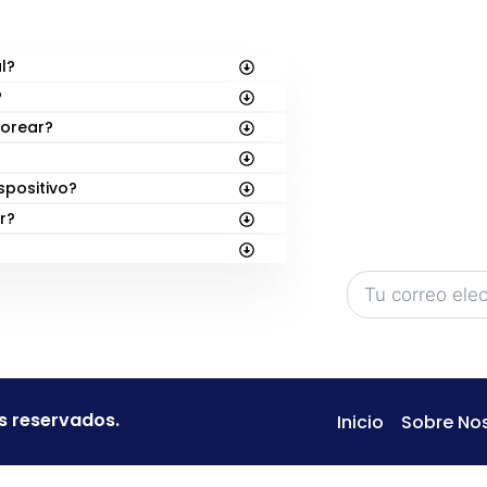
S
SUSCRÍBE
¡En
FunBooks.nl
l?
títulos en el hor
?
Sé el primero en
lorear?
lanzamientos: d
nuevas aventur
spositivo?
¡Regístrate aba
r?
acceso exclusiv
s reservados.
Inicio
Sobre No