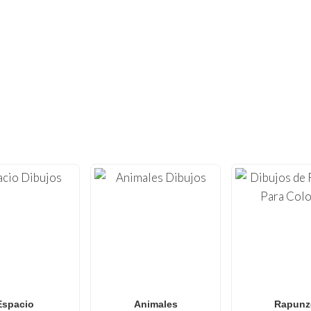
¿NO HAS TENIDO SUFICIENTE?
NTOS DE OTROS DIBUJOS PARA COL
a creatividad con nuestra extensa colección de
dibujos para
.nl
, ofrecemos
láminas para colorear
de alta calidad optim
 que van desde
Minecraft
и
Roblox
hasta
Anime
,
Mandalas
bujos para colorear de Spider-Man
,
dibujos para colorear 
o
dibujos para colorear de L.O.L. Surprise!
, nuestra galería
ales para todas las edades. Perfecto para
familias y aulas
qu
divertida y sin pantallas.
Espacio
Animales
Rapunz