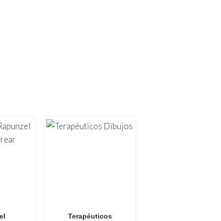
OREAR ÚNICOS!
 colorear gratuitos para
izadas para imprimir en
y
arte Anti-Estrés
.
de Naruto
,
dibujos para
 crece semanalmente con
e buscan una actividad
el
Terapéuticos