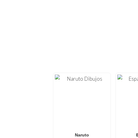
¡EXPLORA CIE
Vuelve a sumergirte en l
imprimir
. En
FunBooks
casa, con temas
Ya sea que busques
di
colorear de Pokémon
diseños frescos y actu
Naruto