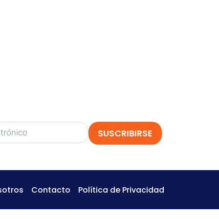
TE
siempre hay nuevos y emocionantes
izonte!
 descubrir nuestros próximos
esde actividades para imprimir hasta
as
.
jo
y obtén adelantos, contenido gratuito y
o a nuestro mundo creativo!
SUSCRIBIRSE
sotros
Contacto
Política de Privacidad