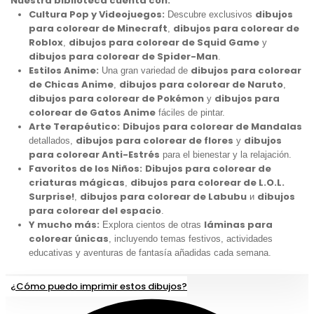
Nuestra biblioteca cuenta con:
Cultura Pop y Videojuegos:
dibujos
Descubre exclusivos
para colorear de Minecraft
dibujos para colorear de
,
Roblox
dibujos para colorear de Squid Game
,
y
dibujos para colorear de Spider-Man
.
Estilos Anime:
dibujos para colorear
Una gran variedad de
de Chicas Anime
dibujos para colorear de Naruto
,
,
dibujos para colorear de Pokémon
dibujos para
y
colorear de Gatos Anime
fáciles de pintar.
Arte Terapéutico:
Dibujos para colorear de Mandalas
dibujos para colorear de flores
dibujos
detallados,
y
para colorear Anti-Estrés
para el bienestar y la relajación.
Favoritos de los Niños:
Dibujos para colorear de
criaturas mágicas
dibujos para colorear de L.O.L.
,
Surprise!
dibujos para colorear de Labubu
dibujos
,
и
para colorear del espacio
.
Y mucho más:
láminas para
Explora cientos de otras
colorear únicas
, incluyendo temas festivos, actividades
educativas y aventuras de fantasía añadidas cada semana.
¿Cómo puedo imprimir estos dibujos?