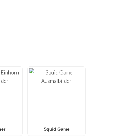
SMALBILDER!
oser Ausmalbilder zum
en zu Hause optimiert sind
ss-Bildern
.
er
oder
L.O.L. Surprise!
s für jedes Alter. Ideal
dschirm suchen.
ner
Squid Game