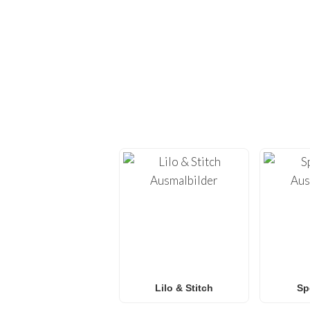
ENTDECKE H
Tauche ein in die Welt
Ausdrucken
. Auf
FunBoo
– von
Min
Egal, ob du
Spider-Ma
Ausmalbilder
suchst – 
für
Familien 
Lilo & Stitch
Sp