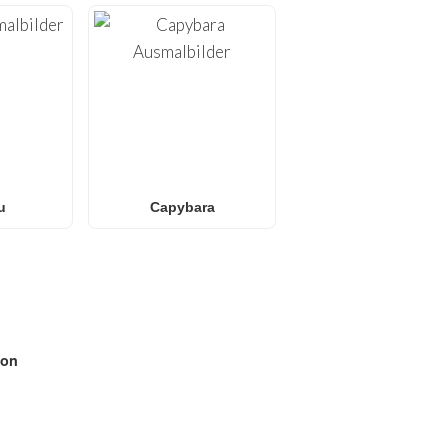
u
Capybara
on
N