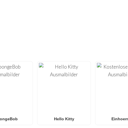
NICHT GENUG GEFUNDEN?
UNDERTE WEITERE EINZIGARTIGE AU
 der Kreativität mit unserer umfangreichen Sammlung
kostenl
ks.nl
bieten wir hochwertige
Malvorlagen
, die für das Druck
ecraft
und
Roblox
bis hin zu
Anime
,
Mandalas
und
Anti-Stre
n Ausmalbilder
,
Naruto Ausmalbilder
,
Pokémon Ausmalbild
unsere Galerie wächst wöchentlich mit neuen, trendigen Design
und Klassenzimmer
, die eine unterhaltsame Aktivität ohne Bil
ongeBob
Hello Kitty
Einhoer