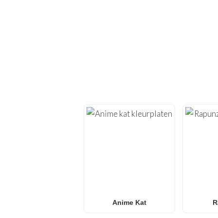
ONTDEK
Duik opnieuw in de crea
bieden we
kleurplate
Of je nu op zoek bent
Surprise! kleurplaten
,
voor
gezinn
Anime Kat
R