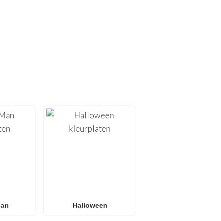
PLATEN!
rplaten
. Bij
FunBooks.nl
 alles van
Minecraft
en
 kleurplaten
of
L.O.L.
 alle leeftijden. Perfect
onder scherm.
Man
Halloween