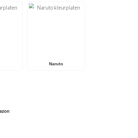
Naruto
azon
E IN