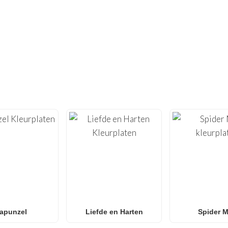
NIET GENOEG GEVONDEN?
 HONDERDEN ANDERE UNIEKE KLEUR
tiviteit met onze uitgebreide collectie
gratis printbare kleu
n
van hoge kwaliteit, geoptimaliseerd om thuis te printen, met
Roblox
tot
Anime
,
Mandala’s
en
Anti-Stress kunst
.
 naar
Spider-Man kleurplaten
,
Naruto kleurplaten
,
Pokémon
 onze galerij groeit wekelijks met nieuwe, trendy ontwerpen voor
en en klaslokalen
die op zoek zijn naar een leuke activiteit z
apunzel
Liefde en Harten
Spider 