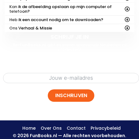
Kan ik de afbeelding opslaan op mijn computer of
telefoon?
Heb ik een account nodig om te downloaden?
Ons Verhaal & Missie
SCHRIJF JE IN
Bei
FunBooks.nl
gibt es immer spannende Neuheiten zu
entdecken!
Erfahre als Erster von unseren kommenden Highlights – von
Druckvorlagen bis zu
brandneuen Geschichten
.
Melde dich unten an
für exklusive Einblicke, Gratis-Inhalte und
Vorab-Zugang zu unserer kreativen Welt!
INSCHRIJVEN
Home
Over Ons
Contact
Privacybeleid
© 2026 FunBooks.nl — Alle rechten voorbehouden.