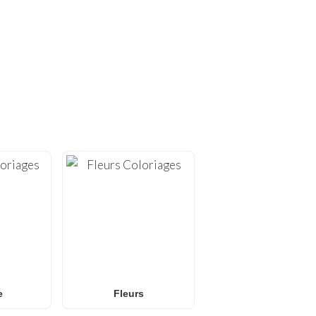
S UNIQUES !
FunBooks.nl
. Sur
, nous
Minecraft
e, allant de
et
iages Pokémon
или des
nce pour tous les âges. Idéal
s écran.
e
Fleurs