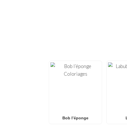
EXPLOREZ D
Replongez dans la créativ
feuilles
proposons des
Que vous recherchiez d
coloriages L.O.L. Surpris
pour le
Bob l’éponge