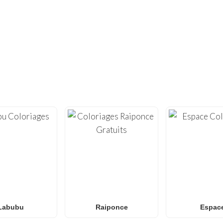
VOUS N'EN AVEZ PAS ASSEZ ?
ES CENTAINES D'AUTRES COLORIAGE
coloriages gratuits à imprimer
ité avec notre vaste collection de
 de coloriage
de haute qualité, optimisées pour l’impression à domicil
Roblox
Anime
Mandalas
art Anti-Stress
à l’
, aux
et à l’
.
coloriages Spider-Man
coloriages Naruto
color
es
, des
, des
e!
, notre galerie s’enrichit chaque semaine de nouveaux dessins tenda
familles et les classes
s
à la recherche d’une activité amusante san
Labubu
Raiponce
Espac