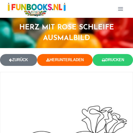
HERZ MIT ROSE SCHLEIFE
AUSMALBILD
ZURÜCK
HERUNTERLADEN
DRUCKEN