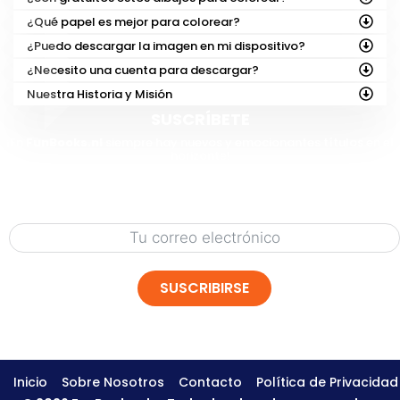
¿Qué papel es mejor para colorear?
¿Puedo descargar la imagen en mi dispositivo?
¿Necesito una cuenta para descargar?
Nuestra Historia y Misión
SUSCRÍBETE
¡En
FunBooks.nl
siempre hay nuevos y emocionantes títulos en el
horizonte!
Sé el primero en descubrir nuestros próximos lanzamientos: desde
actividades para imprimir hasta
nuevas aventuras
.
¡Regístrate abajo
y obtén adelantos, contenido gratuito y
acceso exclusivo a nuestro mundo creativo!
SUSCRIBIRSE
Inicio
Sobre Nosotros
Contacto
Política de Privacidad