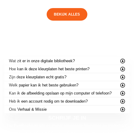
BEKIJK ALLES
VEELGESTELDE VRAGEN
Wat zit er in onze digitale bibliotheek?
Hoe kan ik deze kleurplaten het beste printen?
Zijn deze kleurplaten echt gratis?
Welk papier kan ik het beste gebruiken?
Kan ik de afbeelding opslaan op mijn computer of telefoon?
Heb ik een account nodig om te downloaden?
Ons Verhaal & Missie
SCHRIJF JE IN
Bei
FunBooks.nl
gibt es immer spannende Neuheiten zu entdecken!
Erfahre als Erster von unseren kommenden Highlights – von Druckvorlagen