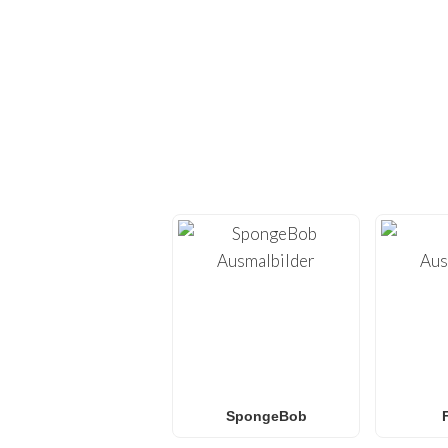
ENTDECKE H
Tauche ein in die Welt
Ausdrucken
. Auf
FunBoo
– von
Min
Egal, ob du
Spider-Ma
Ausmalbilder
suchst – 
für
Familien 
SpongeBob