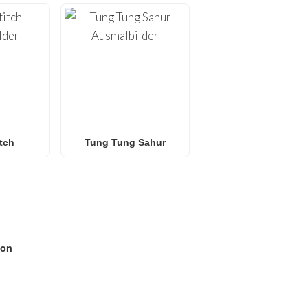
itch
Tung Tung Sahur
on
N