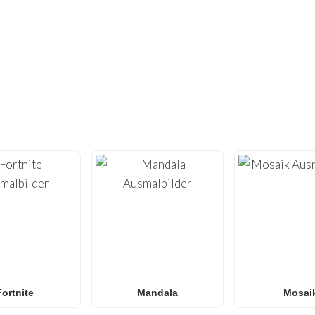
NICHT GENUG GEFUNDEN?
UNDERTE WEITERE EINZIGARTIGE AU
 der Kreativität mit unserer umfangreichen Sammlung
kostenl
ks.nl
bieten wir hochwertige
Malvorlagen
, die für das Druck
ecraft
und
Roblox
bis hin zu
Anime
,
Mandalas
und
Anti-Stre
n Ausmalbilder
,
Naruto Ausmalbilder
,
Pokémon Ausmalbild
unsere Galerie wächst wöchentlich mit neuen, trendigen Design
und Klassenzimmer
, die eine unterhaltsame Aktivität ohne Bil
Fortnite
Mandala
Mosai