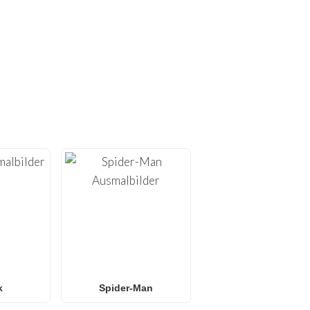
SMALBILDER!
oser Ausmalbilder zum
en zu Hause optimiert sind
ss-Bildern
.
er
oder
L.O.L. Surprise!
s für jedes Alter. Ideal
dschirm suchen.
k
Spider-Man