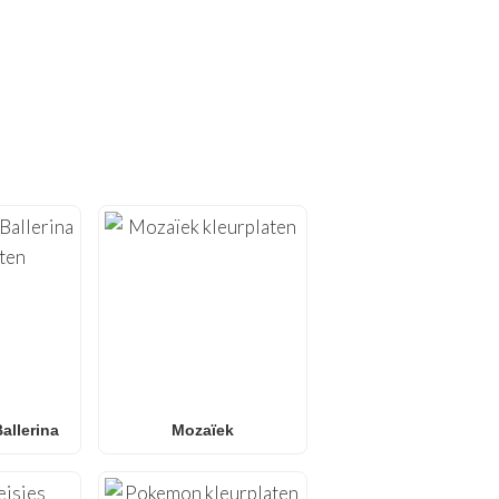
PLATEN!
rplaten
. Bij
FunBooks.nl
 alles van
Minecraft
en
 kleurplaten
of
L.O.L.
 alle leeftijden. Perfect
onder scherm.
allerina
Mozaïek