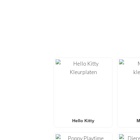
ONTDEK
Duik opnieuw in de crea
bieden we
kleurplate
Of je nu op zoek bent
Surprise! kleurplaten
,
voor
gezinn
Hello Kitty
M