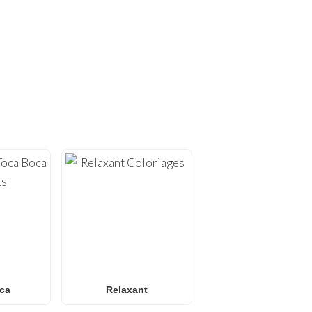
S UNIQUES !
FunBooks.nl
. Sur
, nous
Minecraft
e, allant de
et
iages Pokémon
или des
nce pour tous les âges. Idéal
s écran.
ca
Relaxant