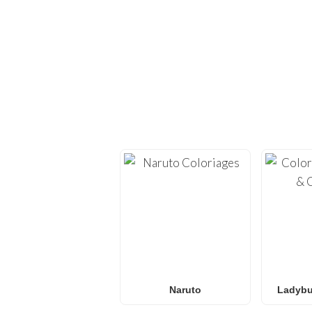
EXPLOREZ D
Replongez dans la créativ
feuilles
proposons des
Que vous recherchiez d
coloriages L.O.L. Surpris
pour le
Naruto
Ladybu