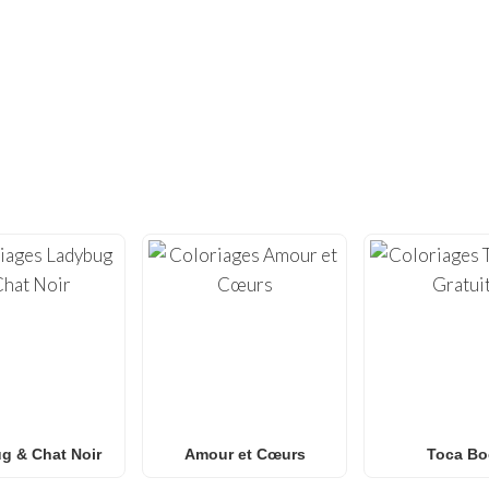
VOUS N'EN AVEZ PAS ASSEZ ?
ES CENTAINES D'AUTRES COLORIAGE
coloriages gratuits à imprimer
ité avec notre vaste collection de
 de coloriage
de haute qualité, optimisées pour l’impression à domicil
Roblox
Anime
Mandalas
art Anti-Stress
à l’
, aux
et à l’
.
coloriages Spider-Man
coloriages Naruto
color
es
, des
, des
e!
, notre galerie s’enrichit chaque semaine de nouveaux dessins tenda
familles et les classes
s
à la recherche d’une activité amusante san
g & Chat Noir
Amour et Cœurs
Toca Bo