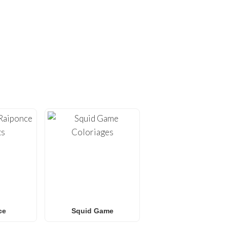
S UNIQUES !
mprimer
. Sur
FunBooks.nl
,
ion à domicile, allant de
ess
.
riages Pokémon
или des
ssins tendance pour tous
usante sans écran.
ce
Squid Game