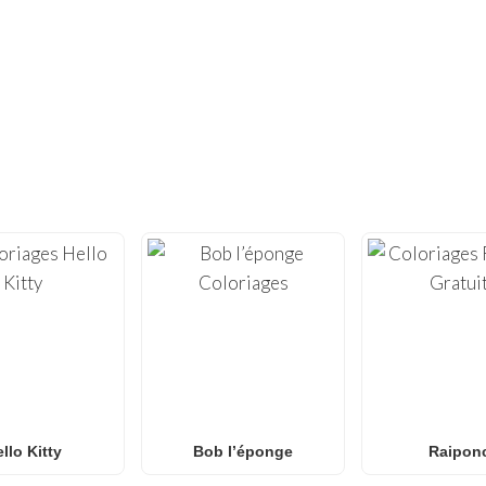
VOUS N'EN AVEZ PAS ASSEZ ?
ES CENTAINES D'AUTRES COLORIAGE
vité avec notre vaste collection de
coloriages gratuits à i
illes de coloriage
de haute qualité, optimisées pour l’impress
necraft
et
Roblox
à l’
Anime
, aux
Mandalas
et à l’
art Anti-Str
des
coloriages Spider-Man
, des
coloriages Naruto
, des
colo
se!
, notre galerie s’enrichit chaque semaine de nouveaux de
ur les
familles et les classes
à la recherche d’une activité am
llo Kitty
Bob l’éponge
Raipon