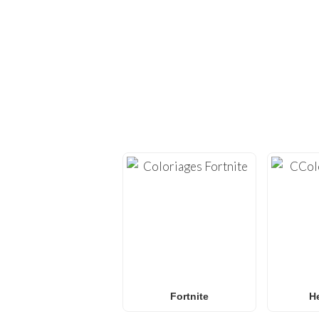
EXPLOREZ D
Replongez dans la créati
nous proposons des
feu
Mi
Que vous recherchiez 
coloriages L.O.L. Surpri
les âges. Idéal po
Fortnite
He