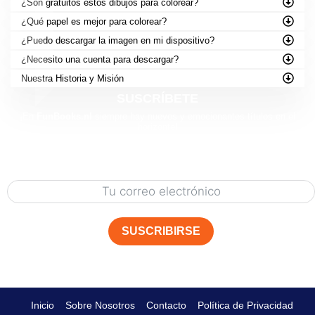
¿Son gratuitos estos dibujos para colorear?
¿Qué papel es mejor para colorear?
¿Puedo descargar la imagen en mi dispositivo?
¿Necesito una cuenta para descargar?
Nuestra Historia y Misión
SUSCRÍBETE
¡En
FunBooks.nl
siempre hay nuevos y emocionantes títulos en el
horizonte!
Sé el primero en descubrir nuestros próximos lanzamientos: desde
actividades para imprimir hasta
nuevas aventuras
.
¡Regístrate abajo
y obtén adelantos, contenido gratuito y acceso exclusivo
a nuestro mundo creativo!
SUSCRIBIRSE
Inicio
Sobre Nosotros
Contacto
Política de Privacidad