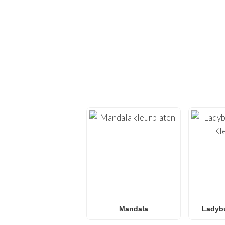
ONTDEK
Duik opnieuw in de crea
bieden we
kleurplate
Of je nu op zoek bent
Surprise! kleurplaten
,
voor
gezinn
Mandala
Ladybu