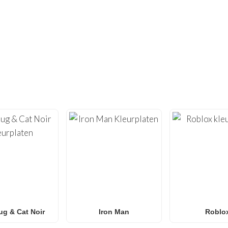
NIET GENOEG GEVONDEN?
 HONDERDEN ANDERE UNIEKE KLEUR
tiviteit met onze uitgebreide collectie
gratis printbare kleu
n
van hoge kwaliteit, geoptimaliseerd om thuis te printen, met
Roblox
tot
Anime
,
Mandala’s
en
Anti-Stress kunst
.
 naar
Spider-Man kleurplaten
,
Naruto kleurplaten
,
Pokémon
 onze galerij groeit wekelijks met nieuwe, trendy ontwerpen voor
en en klaslokalen
die op zoek zijn naar een leuke activiteit z
g & Cat Noir
Iron Man
Roblo