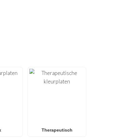
PLATEN!
rplaten
. Bij
FunBooks.nl
 alles van
Minecraft
en
 kleurplaten
of
L.O.L.
 alle leeftijden. Perfect
onder scherm.
x
Therapeutisch