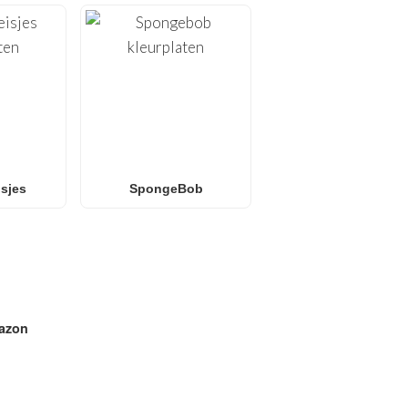
sjes
SpongeBob
azon
E IN