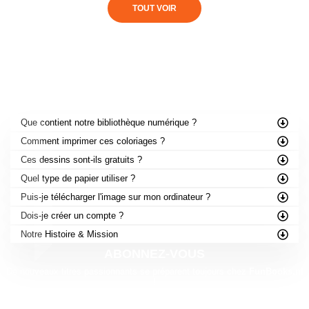
TOUT VOIR
FOIRE AUX QUESTIONS
Que contient notre bibliothèque numérique ?
Comment imprimer ces coloriages ?
Ces dessins sont-ils gratuits ?
Quel type de papier utiliser ?
Puis-je télécharger l'image sur mon ordinateur ?
Dois-je créer un compte ?
Notre Histoire & Mission
ABONNEZ-VOUS
De nouveaux titres passionnants se préparent toujours chez
FunBooks.nl
!
Soyez les premiers à découvrir nos prochaines sorties — des activités à
imprimer aux
aventures inédites
.